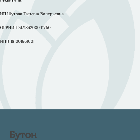
Реквизиты: 

ИП Шутова Татьяна Валерьевна 

ОГРНИП 317183200041760

ИНН 181001661601

Бутон