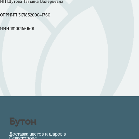
ИП Шутова Татьяна Валерьевна 

ОГРНИП 317183200041760

ИНН 181001661601

Бутон
Доставка цветов и шаров в
Севастополе