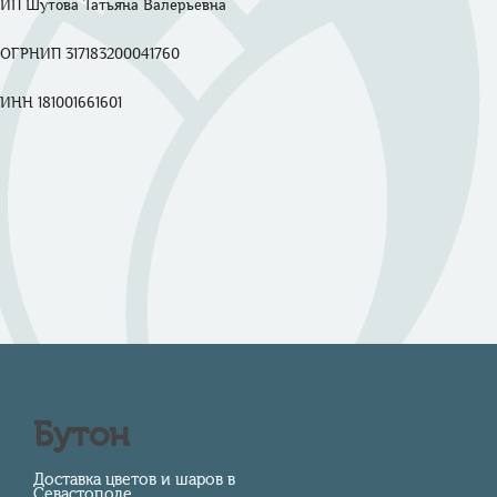
ИП Шутова Татьяна Валерьевна 

ОГРНИП 317183200041760

ИНН 181001661601

Бутон
Доставка цветов и шаров в
Севастополе