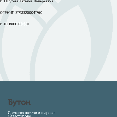
ИП Шутова Татьяна Валерьевна 

ОГРНИП 317183200041760

ИНН 181001661601

Бутон
Доставка цветов и шаров в
Севастополе