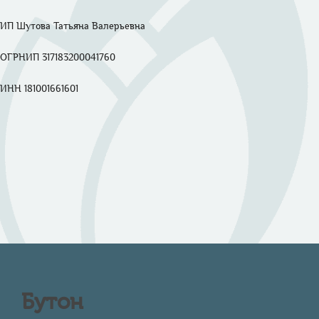
ИП Шутова Татьяна Валерьевна 

ОГРНИП 317183200041760

ИНН 181001661601

Бутон