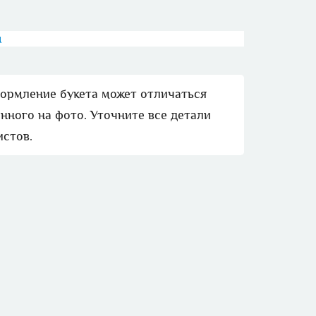
м
формление букета может отличаться
нного на фото. Уточните все детали
истов.